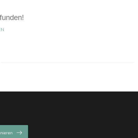
funden!
EN
nieren