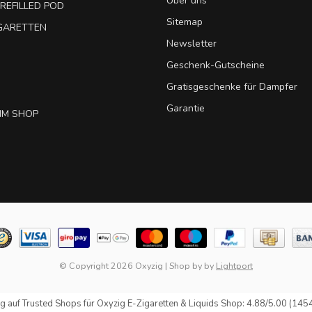
Über uns
REFILLED POD
Sitemap
IGARETTEN
Newsletter
Geschenk-Gutscheine
Gratisgeschenke für Dampfer
Garantie
IM SHOP
© Copyright 2026 Oxyzig
|
Shop by
by
Lightport
g auf
Trusted Shops
für Oxyzig E-Zigaretten & Liquids Shop: 4.88/5.00 (145