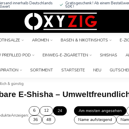
ersand innerhalb Deutschlands
Gratisgeschenk ! Ab einem Bestellwe
llwert
50€ !
OTINSALZE
AROMEN
BASEN & NIKOTINSHOTS
E-Z
 PREFILLED POD
EINWEG-E-ZIGARETTEN
SHISHAS
A
SPIRATION
SORTIMENT
STARTSEITE
NEU
GUTSCHE
lich & günstig
lbare E-Shisha – Umweltfreundlic
6
12
24
Am meisten angesehen
dukte
Anzeigen:
36
48
Name aufsteigend
Nam