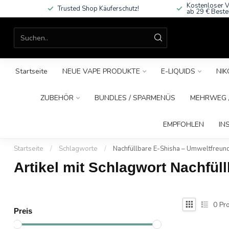
Kostenloser V
Trusted Shop Käuferschutz!
ab 29 € Beste
Startseite
NEUE VAPE PRODUKTE
E-LIQUIDS
NIK
ZUBEHÖR
BUNDLES / SPARMENÜS
MEHRWEG /
EMPFOHLEN
IN
Startseite
/
Schlagworte
/
Nachfüllbare E-Shisha – Umweltfreund
Artikel mit Schlagwort Nachfül
0
Pro
Preis