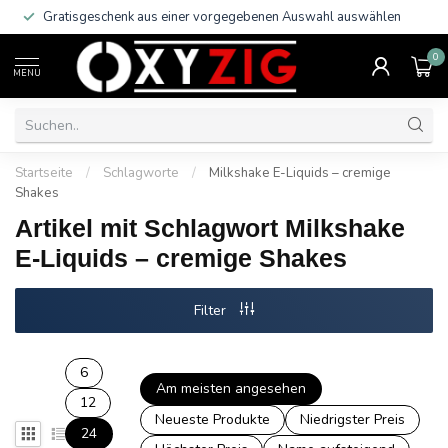
Gratisgeschenk aus einer vorgegebenen Auswahl auswählen
0
MENU
Startseite
/
Schlagworte
/
Milkshake E-Liquids – cremige
Shakes
Artikel mit Schlagwort Milkshake
E-Liquids – cremige Shakes
Filter
6
Am meisten angesehen
12
Neueste Produkte
Niedrigster Preis
24