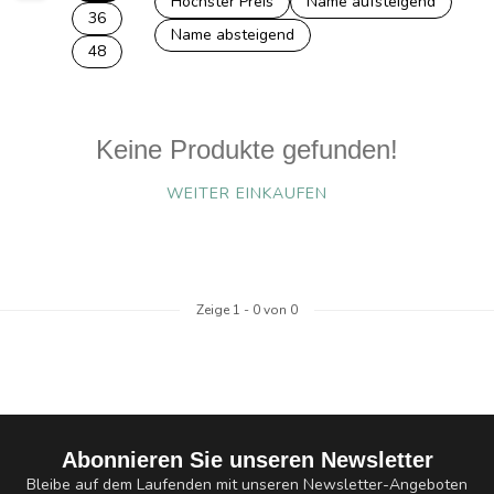
Höchster Preis
Name aufsteigend
36
Name absteigend
48
Keine Produkte gefunden!
WEITER EINKAUFEN
Zeige
1
-
0
von 0
Abonnieren Sie unseren Newsletter
Bleibe auf dem Laufenden mit unseren Newsletter-Angeboten