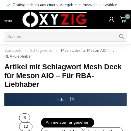
Gratisgeschenk aus einer vorgegebenen Auswahl auswählen
0
MENU
Startseite
/
Schlagworte
/
Mesh Deck für Meson AIO – Für
RBA-Liebhaber
Artikel mit Schlagwort Mesh Deck
für Meson AIO – Für RBA-
Liebhaber
Filter
6
Am meisten angesehen
12