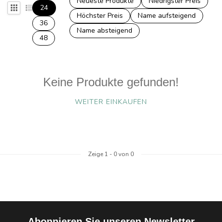
Neueste Produkte
Niedrigster Preis
24
Höchster Preis
Name aufsteigend
36
Name absteigend
48
Keine Produkte gefunden!
WEITER EINKAUFEN
Zeige
1
-
0
von 0
Abonnieren Sie unseren Newsletter