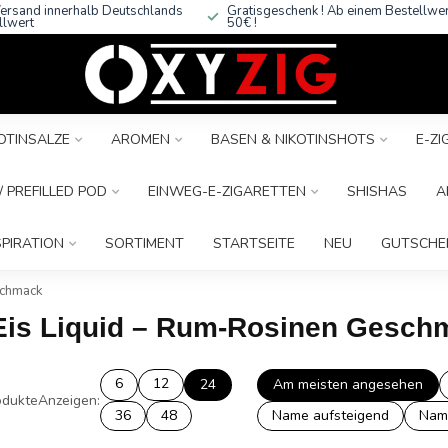
ersand innerhalb Deutschlands
Gratisgeschenk ! Ab einem Bestellwe
llwert
50€ !
OTINSALZE
AROMEN
BASEN & NIKOTINSHOTS
E-Z
 PREFILLED POD
EINWEG-E-ZIGARETTEN
SHISHAS
A
SPIRATION
SORTIMENT
STARTSEITE
NEU
GUTSCHE
schmack
 Eis Liquid – Rum-Rosinen Gesc
6
12
24
Am meisten angesehen
dukte
Anzeigen:
36
48
Name aufsteigend
Nam