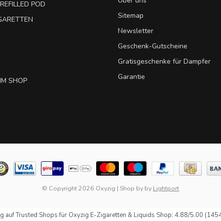
Über uns
REFILLED POD
Sitemap
IGARETTEN
Newsletter
Geschenk-Gutscheine
Gratisgeschenke für Dampfer
Garantie
IM SHOP
© Copyright 2026 Oxyzig
|
Shop by
by
Lightport
g auf
Trusted Shops
für Oxyzig E-Zigaretten & Liquids Shop: 4.88/5.00 (145