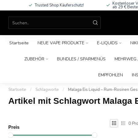
Kostenloser V
Trusted Shop Käuferschutz!
ab 29 € Beste
Startseite
NEUE VAPE PRODUKTE
E-LIQUIDS
NIK
ZUBEHÖR
BUNDLES / SPARMENÜS
MEHRWEG /
EMPFOHLEN
IN
Startseite
/
Schlagworte
/
Malaga Eis Liquid – Rum-Rosinen Ge
Artikel mit Schlagwort Malaga
0
Pro
Preis