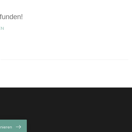
funden!
EN
nieren