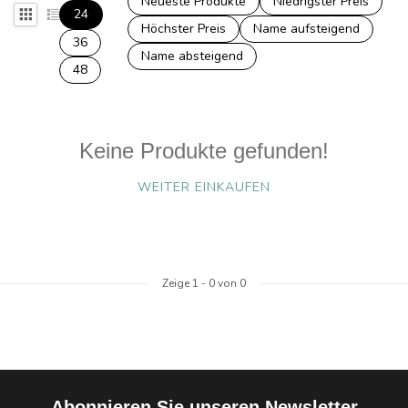
Neueste Produkte
Niedrigster Preis
24
Höchster Preis
Name aufsteigend
36
Name absteigend
48
Keine Produkte gefunden!
WEITER EINKAUFEN
Zeige
1
-
0
von 0
Abonnieren Sie unseren Newsletter