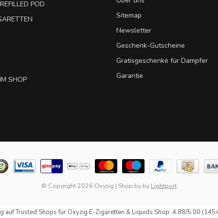
Über uns
REFILLED POD
Sitemap
IGARETTEN
Newsletter
Geschenk-Gutscheine
Gratisgeschenke für Dampfer
Garantie
IM SHOP
© Copyright 2026 Oxyzig
|
Shop by
by
Lightport
g auf
Trusted Shops
für Oxyzig E-Zigaretten & Liquids Shop: 4.88/5.00 (145