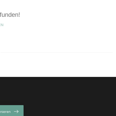
funden!
EN
nieren