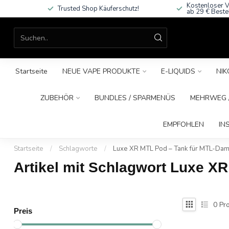
Kostenloser V
Trusted Shop Käuferschutz!
ab 29 € Beste
Startseite
NEUE VAPE PRODUKTE
E-LIQUIDS
NIK
ZUBEHÖR
BUNDLES / SPARMENÜS
MEHRWEG /
EMPFOHLEN
IN
Startseite
/
Schlagworte
/
Luxe XR MTL Pod – Tank für MTL-Dam
Artikel mit Schlagwort Luxe X
0
Pro
Preis