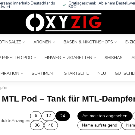
ersand innerhalb Deutschlands
Gratisgeschenk ! Ab einem Bestellwe
llwert
50€ !
OTINSALZE
AROMEN
BASEN & NIKOTINSHOTS
E-Z
 PREFILLED POD
EINWEG-E-ZIGARETTEN
SHISHAS
A
SPIRATION
SORTIMENT
STARTSEITE
NEU
GUTSCHE
pfer
R MTL Pod – Tank für MTL-Dampfe
6
12
24
Am meisten angesehen
dukte
Anzeigen:
36
48
Name aufsteigend
Nam