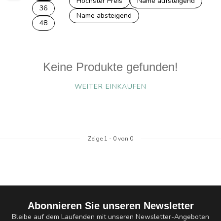
Höchster Preis
Name aufsteigend
36
Name absteigend
48
Keine Produkte gefunden!
WEITER EINKAUFEN
Zeige
1
-
0
von 0
Abonnieren Sie unseren Newsletter
Bleibe auf dem Laufenden mit unseren Newsletter-Angeboten