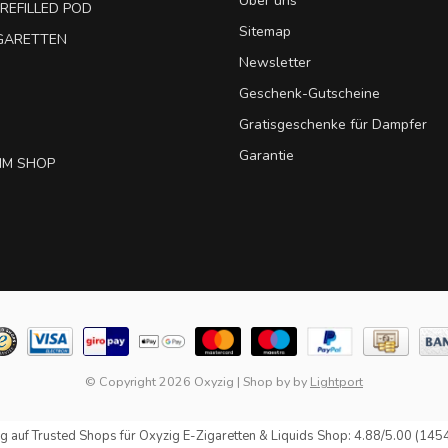
Über uns
REFILLED POD
Sitemap
IGARETTEN
Newsletter
Geschenk-Gutscheine
Gratisgeschenke für Dampfer
Garantie
IM SHOP
© Copyright 2026 Oxyzig
|
Shop by
by
Lightport
g auf
Trusted Shops
für Oxyzig E-Zigaretten & Liquids Shop: 4.88/5.00 (145