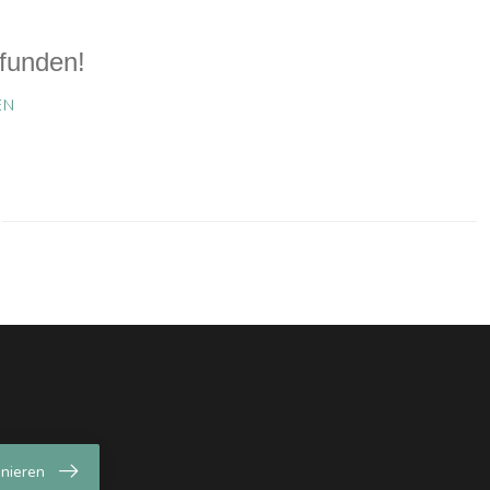
funden!
EN
nieren