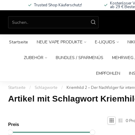
Kostenloser V
Trusted Shop Käuferschutz!
ab 29 € Beste
Startseite
NEUE VAPE PRODUKTE
E-LIQUIDS
NIK
ZUBEHÖR
BUNDLES / SPARMENÜS
MEHRWEG /
EMPFOHLEN
IN
Startseite
/
Schlagworte
/
Kriemhild 2 – Der Nachfolger für int
Artikel mit Schlagwort Kriemhi
0
Pro
Preis