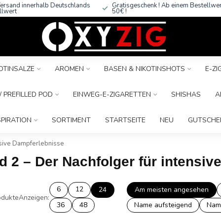
ersand innerhalb Deutschlands
Gratisgeschenk ! Ab einem Bestellwe
llwert
50€ !
OTINSALZE
AROMEN
BASEN & NIKOTINSHOTS
E-Z
 PREFILLED POD
EINWEG-E-ZIGARETTEN
SHISHAS
A
SPIRATION
SORTIMENT
STARTSEITE
NEU
GUTSCHE
ensive Dampferlebnisse
ld 2 – Der Nachfolger für intensi
6
12
24
Am meisten angesehen
dukte
Anzeigen:
36
48
Name aufsteigend
Nam