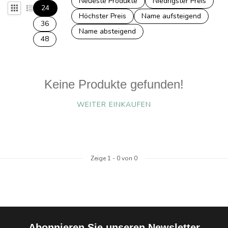
Neueste Produkte
Niedrigster Preis
24
Höchster Preis
Name aufsteigend
36
Name absteigend
48
Keine Produkte gefunden!
WEITER EINKAUFEN
Zeige
1
-
0
von 0
Abonnieren Sie unseren Newsletter