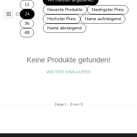
Am meisten angesehen
12
Neueste Produkte
Niedrigster Preis
24
Höchster Preis
Name aufsteigend
36
Name absteigend
48
Keine Produkte gefunden!
WEITER EINKAUFEN
Zeige
1
-
0
von 0