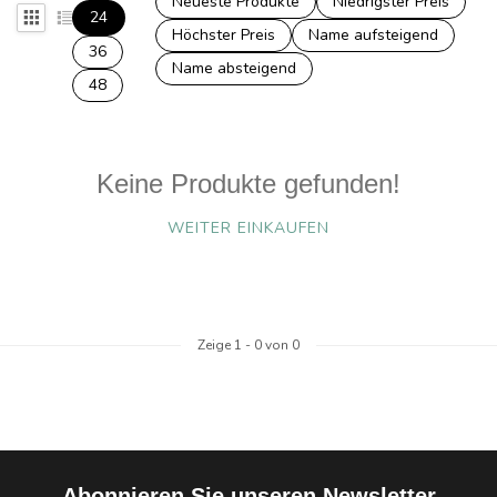
Neueste Produkte
Niedrigster Preis
24
Höchster Preis
Name aufsteigend
36
Name absteigend
48
Keine Produkte gefunden!
WEITER EINKAUFEN
Zeige
1
-
0
von 0
Abonnieren Sie unseren Newsletter