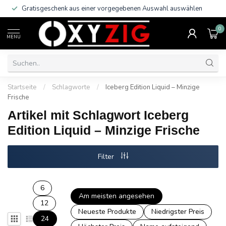
Gratisgeschenk aus einer vorgegebenen Auswahl auswählen
0
MENU
Startseite
/
Schlagworte
/
Iceberg Edition Liquid – Minzige
Frische
Artikel mit Schlagwort Iceberg
Edition Liquid – Minzige Frische
Filter
6
Am meisten angesehen
12
Neueste Produkte
Niedrigster Preis
24