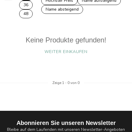
Höchster Preis
Name aufsteigend
36
Name absteigend
48
Keine Produkte gefunden!
WEITER EINKAUFEN
Zeige
1
-
0
von 0
Abonnieren Sie unseren Newsletter
Bleibe auf dem Laufenden mit unseren Newsletter-Angeboten