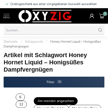
Gratisgeschenk aus einer vorgegebenen Auswahl auswählen
0
MENU
Startseite
/
Schlagworte
/
Honey Hornet Liquid – Honigsüßes
Dampfvergnügen
Artikel mit Schlagwort Honey
Hornet Liquid – Honigsüßes
Dampfvergnügen
Filter
6
Am meisten angesehen
12