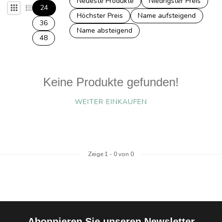
Neueste Produkte
Niedrigster Preis
24
Höchster Preis
Name aufsteigend
36
Name absteigend
48
Keine Produkte gefunden!
WEITER EINKAUFEN
Zeige
1
-
0
von 0
Abonnieren Sie unseren Newsletter