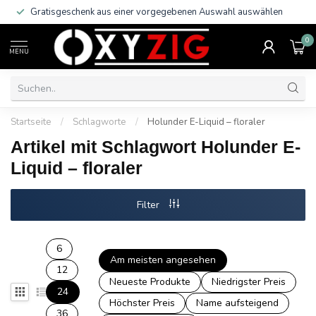
Gratisgeschenk aus einer vorgegebenen Auswahl auswählen
0
MENU
Startseite
/
Schlagworte
/
Holunder E-Liquid – floraler
Artikel mit Schlagwort Holunder E-
Liquid – floraler
Filter
6
Am meisten angesehen
12
Neueste Produkte
Niedrigster Preis
24
Höchster Preis
Name aufsteigend
36