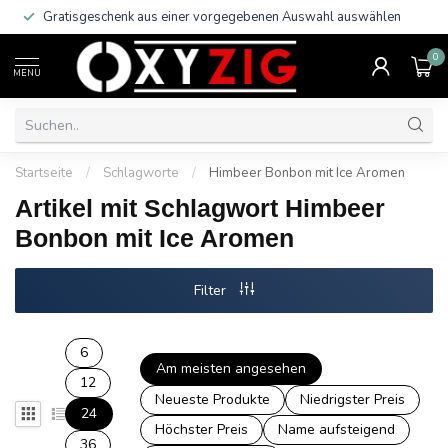
Gratisgeschenk aus einer vorgegebenen Auswahl auswählen
0
MENU
Startseite
/
Schlagworte
/
Himbeer Bonbon mit Ice Aromen
Artikel mit Schlagwort Himbeer
Bonbon mit Ice Aromen
Filter
6
Am meisten angesehen
12
Neueste Produkte
Niedrigster Preis
24
Höchster Preis
Name aufsteigend
36