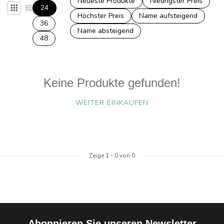
Neueste Produkte
Niedrigster Preis
24
Höchster Preis
Name aufsteigend
36
Name absteigend
48
Keine Produkte gefunden!
WEITER EINKAUFEN
Zeige
1
-
0
von 0
Abonnieren Sie unseren Newsletter