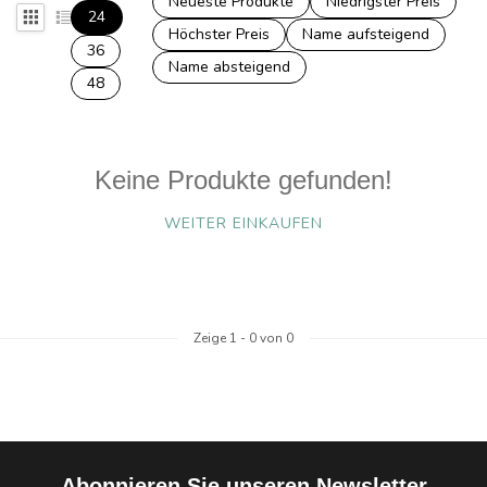
Neueste Produkte
Niedrigster Preis
24
Höchster Preis
Name aufsteigend
36
Name absteigend
48
Keine Produkte gefunden!
WEITER EINKAUFEN
Zeige
1
-
0
von 0
Abonnieren Sie unseren Newsletter