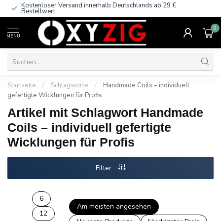
Kostenloser Versand innerhalb Deutschlands
ab 29 €
Bestellwert
0
MENU
Startseite
/
Schlagworte
/
Handmade Coils – individuell
gefertigte Wicklungen für Profis
Artikel mit Schlagwort Handmade
Coils – individuell gefertigte
Wicklungen für Profis
Filter
6
Am meisten angesehen
12