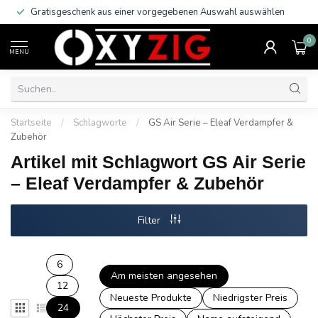
Gratisgeschenk aus einer vorgegebenen Auswahl auswählen
0
MENU
Startseite
/
Schlagworte
/
GS Air Serie – Eleaf Verdampfer &
Zubehör
Artikel mit Schlagwort GS Air Serie
– Eleaf Verdampfer & Zubehör
Filter
6
Am meisten angesehen
12
Neueste Produkte
Niedrigster Preis
24