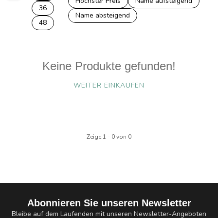
Höchster Preis
Name aufsteigend
36
Name absteigend
48
Keine Produkte gefunden!
WEITER EINKAUFEN
Zeige
1
-
0
von 0
Abonnieren Sie unseren Newsletter
Bleibe auf dem Laufenden mit unseren Newsletter-Angeboten