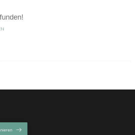
funden!
EN
nieren