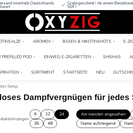
ersand innerhalb Deutschlands
Gratisgeschenk ! Ab einem Bestellwe
llwert
50€ !
OTINSALZE
AROMEN
BASEN & NIKOTINSHOTS
E-Z
 PREFILLED POD
EINWEG-E-ZIGARETTEN
SHISHAS
A
SPIRATION
SORTIMENT
STARTSEITE
NEU
GUTSCHE
des Setup
nloses Dampfvergnügen für jedes
6
12
24
Am meisten angesehen
dukte
Anzeigen:
36
48
Name aufsteigend
Nam