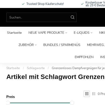
Kostenloser V
Trusted Shop Käuferschutz!
ab 29 € Beste
Startseite
NEUE VAPE PRODUKTE
E-LIQUIDS
NIK
ZUBEHÖR
BUNDLES / SPARMENÜS
MEHRWEG /
EMPFOHLEN
IN
Startseite
/
Schlagworte
/
Grenzenloses Dampfvergnügen für je
Artikel mit Schlagwort Grenze
0
Pro
Preis