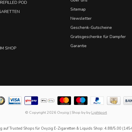
Über uns
REFILLED POD
Sitemap
IGARETTEN
Newsletter
Geschenk-Gutscheine
Gratisgeschenke für Dampfer
Garantie
IM SHOP
© Copyright 2026 Oxyzig
|
Shop by
by
Lightport
g auf
Trusted Shops
für Oxyzig E-Zigaretten & Liquids Shop: 4.88/5.00 (145