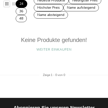
Neueste Produkte
Niedrigster Preis
24
Höchster Preis
Name aufsteigend
36
Name absteigend
48
Keine Produkte gefunden!
WEITER EINKAUFEN
Zeige
1
-
0
von 0
Abonnieren Sie unseren Newsletter