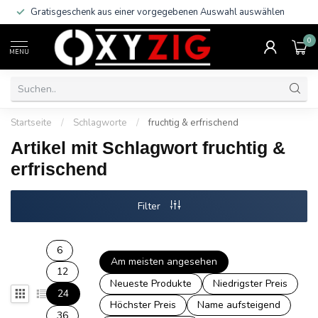
Gratisgeschenk aus einer vorgegebenen Auswahl auswählen
0
MENU
Startseite
/
Schlagworte
/
fruchtig & erfrischend
Artikel mit Schlagwort fruchtig &
erfrischend
Filter
6
Am meisten angesehen
12
Neueste Produkte
Niedrigster Preis
24
Höchster Preis
Name aufsteigend
36