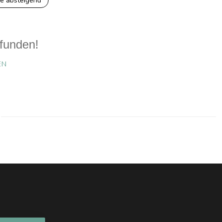
e absteigend
funden!
EN