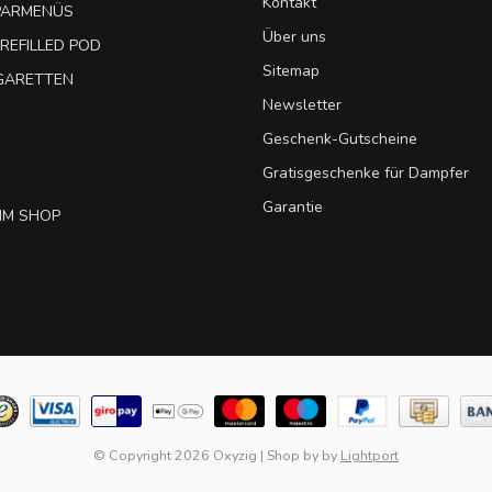
Kontakt
SPARMENÜS
Über uns
REFILLED POD
Sitemap
IGARETTEN
Newsletter
Geschenk-Gutscheine
Gratisgeschenke für Dampfer
Garantie
IM SHOP
© Copyright 2026 Oxyzig
|
Shop by
by
Lightport