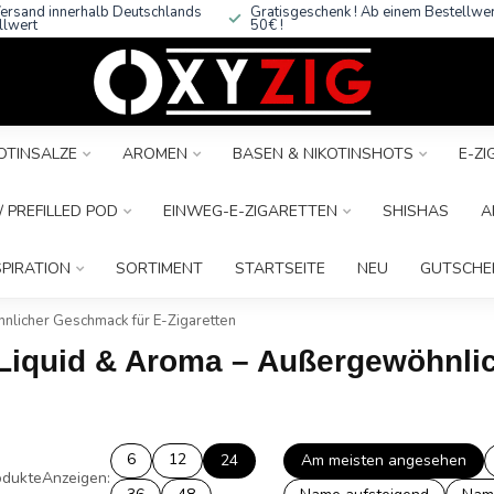
ersand innerhalb Deutschlands
Gratisgeschenk ! Ab einem Bestellwe
llwert
50€ !
OTINSALZE
AROMEN
BASEN & NIKOTINSHOTS
E-Z
 PREFILLED POD
EINWEG-E-ZIGARETTEN
SHISHAS
A
SPIRATION
SORTIMENT
STARTSEITE
NEU
GUTSCHE
nlicher Geschmack für E-Zigaretten
e Liquid & Aroma – Außergewöhnli
6
12
24
Am meisten angesehen
dukte
Anzeigen: