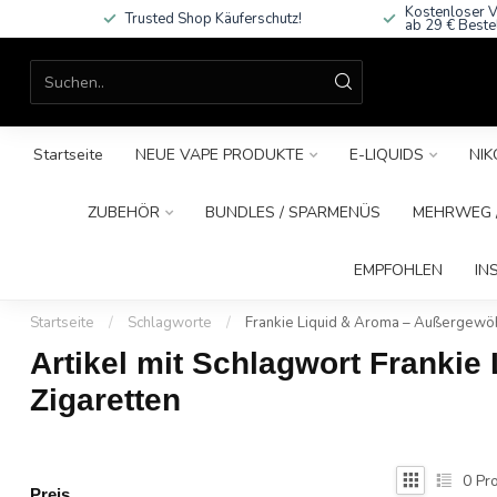
Kostenloser V
Trusted Shop Käuferschutz!
ab 29 € Beste
Startseite
NEUE VAPE PRODUKTE
E-LIQUIDS
NIK
ZUBEHÖR
BUNDLES / SPARMENÜS
MEHRWEG /
EMPFOHLEN
IN
Startseite
/
Schlagworte
/
Frankie Liquid & Aroma – Außergewöh
Artikel mit Schlagwort Franki
Zigaretten
0
Pro
Preis