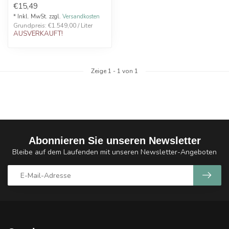
€15,49
Eff...
* Inkl. MwSt. zzgl.
Versandkosten
Grundpreis: €1.549,00 / Liter
AUSVERKAUFT!
Zeige
1
-
1
von 1
Abonnieren Sie unseren Newsletter
Bleibe auf dem Laufenden mit unseren Newsletter-Angeboten