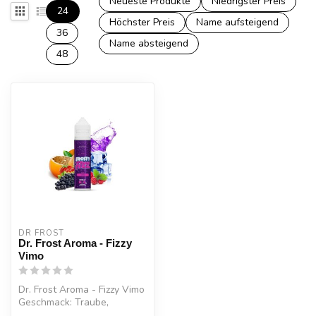
Neueste Produkte
Niedrigster Preis
24
Höchster Preis
Name aufsteigend
36
Name absteigend
48
DR FROST
Dr. Frost Aroma - Fizzy
Vimo
Dr. Frost Aroma - Fizzy Vimo
Geschmack: Traube,
Johnnisbeere, Himbeere, Fizz