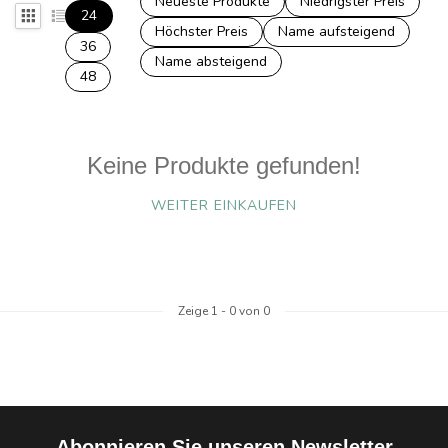
Neueste Produkte
Niedrigster Preis
24
Höchster Preis
Name aufsteigend
36
Name absteigend
48
Keine Produkte gefunden!
WEITER EINKAUFEN
Zeige
1
-
0
von 0
Abonnieren Sie unseren Newsletter