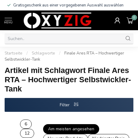
Gratisgeschenk aus einer vorgegebenen Auswahl auswählen
0
MENU
Startseite
/
Schlagworte
/
Finale Ares RTA – Hochwertiger
Selbstwickler-Tank
Artikel mit Schlagwort Finale Ares
RTA – Hochwertiger Selbstwickler-
Tank
Filter
6
Am meisten angesehen
12