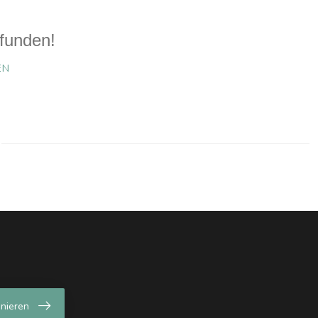
funden!
EN
nieren