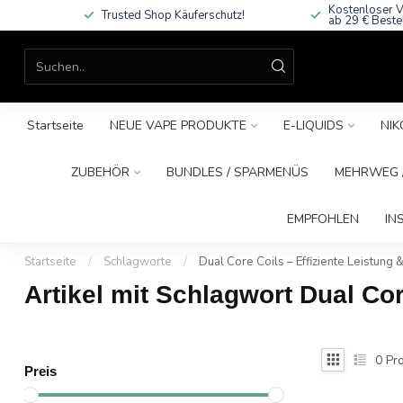
Kostenloser V
Trusted Shop Käuferschutz!
ab 29 € Beste
Startseite
NEUE VAPE PRODUKTE
E-LIQUIDS
NIK
ZUBEHÖR
BUNDLES / SPARMENÜS
MEHRWEG /
EMPFOHLEN
IN
Startseite
/
Schlagworte
/
Dual Core Coils – Effiziente Leistun
Artikel mit Schlagwort Dual Co
0
Pro
Preis