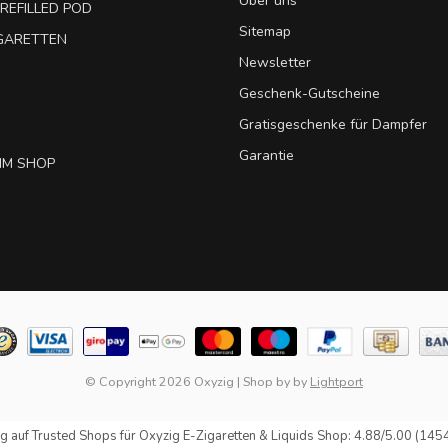
Über uns
REFILLED POD
Sitemap
IGARETTEN
Newsletter
Geschenk-Gutscheine
Gratisgeschenke für Dampfer
Garantie
IM SHOP
© Copyright 2026 Oxyzig
|
Shop by
by
Lightport
g auf
Trusted Shops
für Oxyzig E-Zigaretten & Liquids Shop: 4.88/5.00 (145