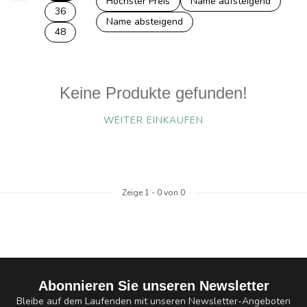
Höchster Preis
Name aufsteigend
36
Name absteigend
48
Keine Produkte gefunden!
WEITER EINKAUFEN
Zeige
1
-
0
von 0
Abonnieren Sie unseren Newsletter
Bleibe auf dem Laufenden mit unseren Newsletter-Angeboten