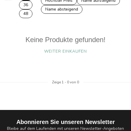
Höchster Preis
Name aufsteigend
36
Name absteigend
48
Keine Produkte gefunden!
WEITER EINKAUFEN
Zeige
1
-
0
von 0
Abonnieren Sie unseren Newsletter
Bleibe auf dem Laufenden mit unseren Newsletter-Angeboten