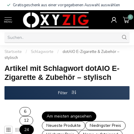
Gratisgeschenk aus einer vorgegebenen Auswahl auswählen
0
MENU
Startseite
/
Schlagworte
/
dotAIO E-Zigarette & Zubehör –
stylisch
Artikel mit Schlagwort dotAIO E-
Zigarette & Zubehör – stylisch
Filter
6
Am meisten angesehen
12
Neueste Produkte
Niedrigster Preis
24