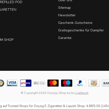
Über uns
REFILLED POD
Sitemap
IGARETTEN
Newsletter
Geschenk-Gutscheine
Gratisgeschenke für Dampfer
Garantie
IM SHOP
© Copyright 2026 Oxyzig
|
Shop by
by
Lightport
g auf
Trusted Shops
für Oxyzig E-Zigaretten & Liquids Shop: 4.88/5.00 (145