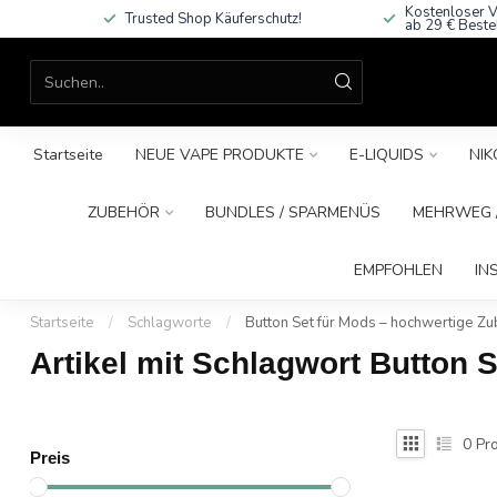
Kostenloser V
Trusted Shop Käuferschutz!
ab 29 € Beste
Startseite
NEUE VAPE PRODUKTE
E-LIQUIDS
NIK
ZUBEHÖR
BUNDLES / SPARMENÜS
MEHRWEG /
EMPFOHLEN
IN
Startseite
/
Schlagworte
/
Button Set für Mods – hochwertige Z
Artikel mit Schlagwort Button 
0
Pro
Preis