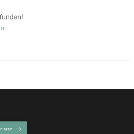
funden!
EN
nieren