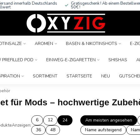
ersand innerhalb Deutschlands
Gratisgeschenk ! Ab einem Bestellwe
llwert
50€ !
OTINSALZE
AROMEN
BASEN & NIKOTINSHOTS
E-Z
 PREFILLED POD
EINWEG-E-ZIGARETTEN
SHISHAS
A
SPIRATION
SORTIMENT
STARTSEITE
NEU
GUTSCHE
ubehör
Set für Mods – hochwertige Zubeh
6
12
24
Am meisten angesehen
dukte
Anzeigen:
36
48
Name aufsteigend
Nam