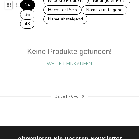
Neueste Produkte
Niedrigster Preis
24
Höchster Preis
Name aufsteigend
36
Name absteigend
48
Keine Produkte gefunden!
WEITER EINKAUFEN
Zeige
1
-
0
von 0
Abonnieren Sie unseren Newsletter