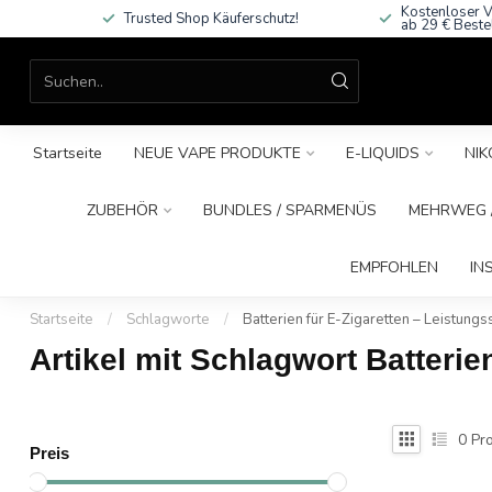
Kostenloser V
Trusted Shop Käuferschutz!
ab 29 € Beste
Startseite
NEUE VAPE PRODUKTE
E-LIQUIDS
NIK
ZUBEHÖR
BUNDLES / SPARMENÜS
MEHRWEG /
EMPFOHLEN
IN
Startseite
/
Schlagworte
/
Batterien für E-Zigaretten – Leistungs
Artikel mit Schlagwort Batterie
0
Pro
Preis