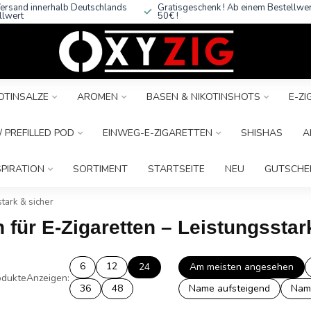
ersand innerhalb Deutschlands
Gratisgeschenk ! Ab einem Bestellwe
llwert
50€ !
OTINSALZE
AROMEN
BASEN & NIKOTINSHOTS
E-Z
 PREFILLED POD
EINWEG-E-ZIGARETTEN
SHISHAS
A
SPIRATION
SORTIMENT
STARTSEITE
NEU
GUTSCHE
stark & sicher
n für E-Zigaretten – Leistungsstar
6
12
24
Am meisten angesehen
dukte
Anzeigen:
36
48
Name aufsteigend
Nam