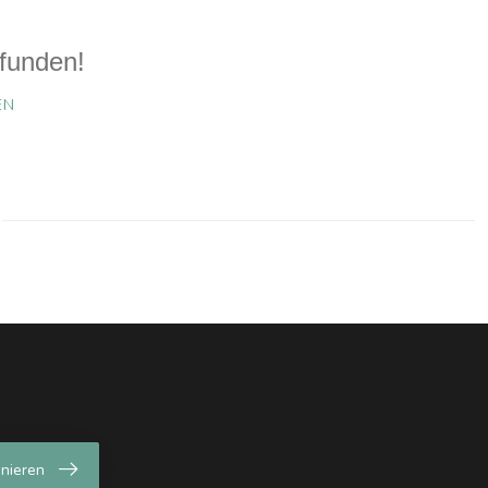
funden!
EN
nieren