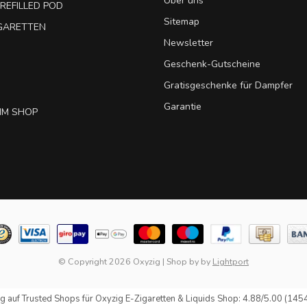
Über uns
REFILLED POD
Sitemap
IGARETTEN
Newsletter
Geschenk-Gutscheine
Gratisgeschenke für Dampfer
Garantie
IM SHOP
© Copyright 2026 Oxyzig
|
Shop by
by
Lightport
g auf
Trusted Shops
für Oxyzig E-Zigaretten & Liquids Shop: 4.88/5.00 (145