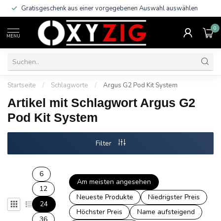
Gratisgeschenk aus einer vorgegebenen Auswahl auswählen
0
MENU
Startseite
/
Schlagworte
/
Argus G2 Pod Kit System
Artikel mit Schlagwort Argus G2
Pod Kit System
Filter
6
Am meisten angesehen
12
Neueste Produkte
Niedrigster Preis
24
Höchster Preis
Name aufsteigend
36