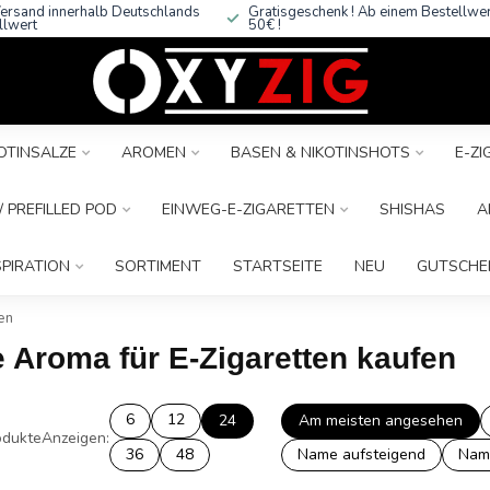
ersand innerhalb Deutschlands
Gratisgeschenk ! Ab einem Bestellwe
llwert
50€ !
OTINSALZE
AROMEN
BASEN & NIKOTINSHOTS
E-Z
 PREFILLED POD
EINWEG-E-ZIGARETTEN
SHISHAS
A
SPIRATION
SORTIMENT
STARTSEITE
NEU
GUTSCHE
en
e Aroma für E-Zigaretten kaufen
6
12
24
Am meisten angesehen
dukte
Anzeigen:
36
48
Name aufsteigend
Nam