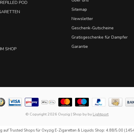
Über uns
REFILLED POD
Sitemap
IGARETTEN
Newsletter
Geschenk-Gutscheine
Gratisgeschenke für Dampfer
Garantie
IM SHOP
© Copyright 2026 Oxyzig
|
Shop by
by
Lightport
g auf
Trusted Shops
für Oxyzig E-Zigaretten & Liquids Shop: 4.88/5.00 (145