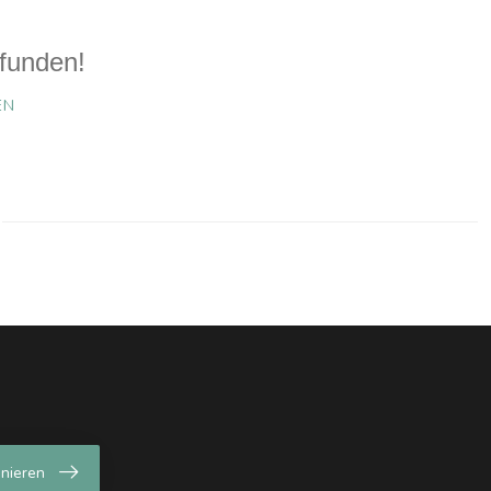
funden!
EN
nieren