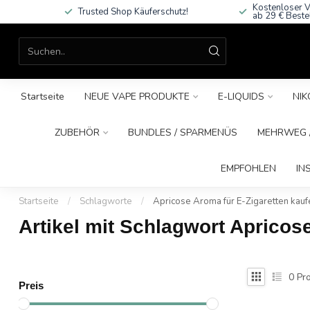
Kostenloser V
Trusted Shop Käuferschutz!
ab 29 € Beste
Startseite
NEUE VAPE PRODUKTE
E-LIQUIDS
NIK
ZUBEHÖR
BUNDLES / SPARMENÜS
MEHRWEG /
EMPFOHLEN
IN
Startseite
/
Schlagworte
/
Apricose Aroma für E-Zigaretten kauf
Artikel mit Schlagwort Apricos
0
Pro
Preis