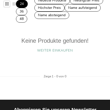
Neueste Produkte
Niedrigster Preis
24
Höchster Preis
Name aufsteigend
36
Name absteigend
48
Keine Produkte gefunden!
WEITER EINKAUFEN
Zeige
1
-
0
von 0
Abonnieren Sie unseren Newsletter