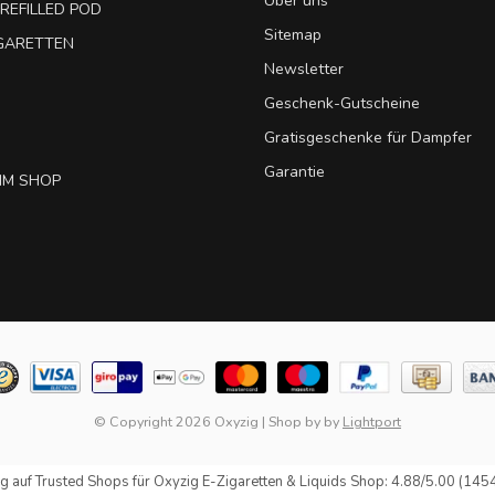
Über uns
REFILLED POD
Sitemap
IGARETTEN
Newsletter
Geschenk-Gutscheine
Gratisgeschenke für Dampfer
Garantie
IM SHOP
© Copyright 2026 Oxyzig
|
Shop by
by
Lightport
g auf
Trusted Shops
für Oxyzig E-Zigaretten & Liquids Shop: 4.88/5.00 (145