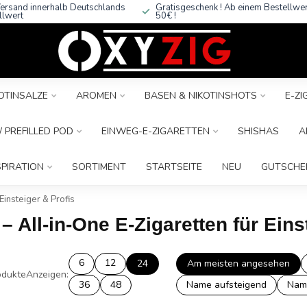
ersand innerhalb Deutschlands
Gratisgeschenk ! Ab einem Bestellwe
llwert
50€ !
OTINSALZE
AROMEN
BASEN & NIKOTINSHOTS
E-Z
 PREFILLED POD
EINWEG-E-ZIGARETTEN
SHISHAS
A
SPIRATION
SORTIMENT
STARTSEITE
NEU
GUTSCHE
Einsteiger & Profis
– All-in-One E-Zigaretten für Eins
6
12
24
Am meisten angesehen
dukte
Anzeigen:
36
48
Name aufsteigend
Nam