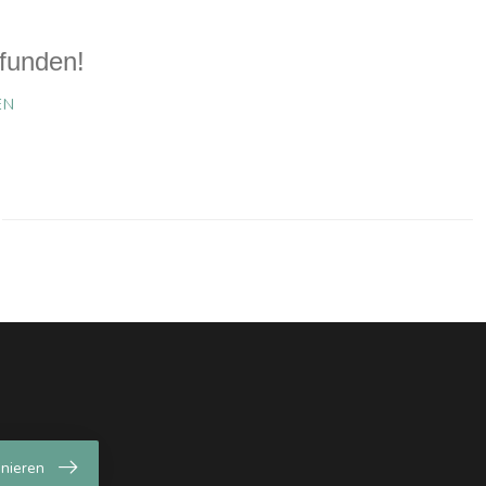
funden!
EN
nieren