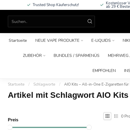
Kostenloser V
Trusted Shop Käuferschutz!
ab 29 € Beste
Startseite
NEUE VAPE PRODUKTE
E-LIQUIDS
NIK
ZUBEHÖR
BUNDLES / SPARMENÜS
MEHRWEG /
EMPFOHLEN
IN
Startseite
/
Schlagworte
/
AIO Kits – All-in-One E-Zigaretten für 
Artikel mit Schlagwort AIO Kits 
0
Pro
Preis