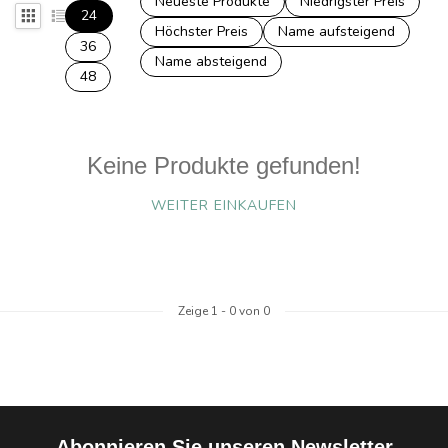
Neueste Produkte
Niedrigster Preis
24
Höchster Preis
Name aufsteigend
36
Name absteigend
48
Keine Produkte gefunden!
WEITER EINKAUFEN
Zeige
1
-
0
von 0
Abonnieren Sie unseren Newsletter