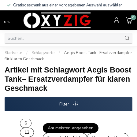
Gratisgeschenk aus einer vorgegebenen Auswahl auswählen
0
MENU
Startseite
/
Schlagworte
/
Aegis Boost Tank– Ersatzverdampfer
für klaren Geschmack
Artikel mit Schlagwort Aegis Boost
Tank– Ersatzverdampfer für klaren
Geschmack
Filter
6
Am meisten angesehen
12