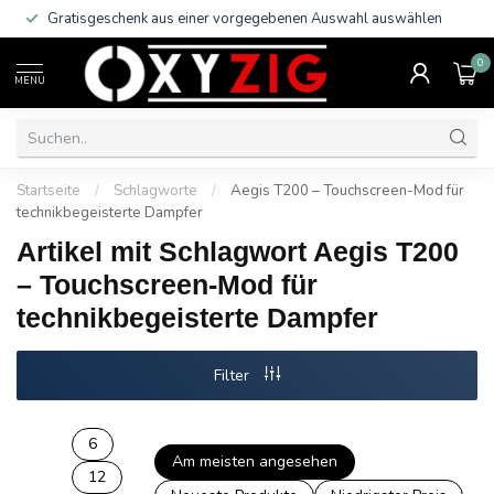
Gratisgeschenk aus einer vorgegebenen Auswahl auswählen
0
MENU
Startseite
/
Schlagworte
/
Aegis T200 – Touchscreen-Mod für
technikbegeisterte Dampfer
Artikel mit Schlagwort Aegis T200
– Touchscreen-Mod für
technikbegeisterte Dampfer
Filter
6
Am meisten angesehen
12