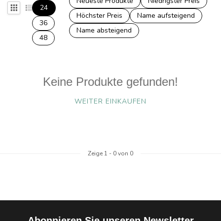
Neueste Produkte
Niedrigster Preis
24
Höchster Preis
Name aufsteigend
36
Name absteigend
48
Keine Produkte gefunden!
WEITER EINKAUFEN
Zeige
1
-
0
von 0
Abonnieren Sie unseren Newsletter