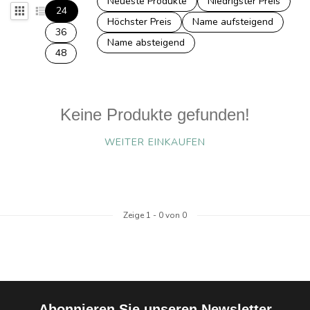
Neueste Produkte
Niedrigster Preis
24
Höchster Preis
Name aufsteigend
36
Name absteigend
48
Keine Produkte gefunden!
WEITER EINKAUFEN
Zeige
1
-
0
von 0
Abonnieren Sie unseren Newsletter