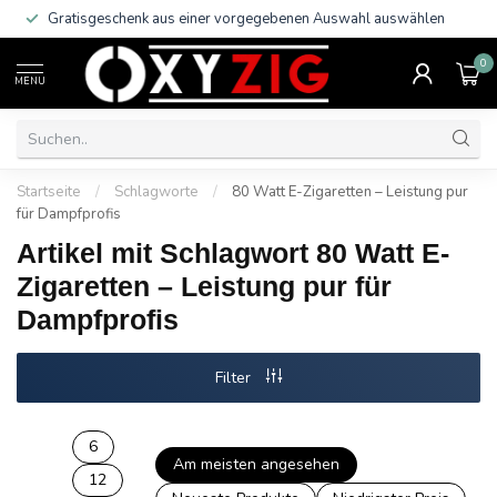
Gratisgeschenk aus einer vorgegebenen Auswahl auswählen
0
MENU
Startseite
/
Schlagworte
/
80 Watt E-Zigaretten – Leistung pur
für Dampfprofis
Artikel mit Schlagwort 80 Watt E-
Zigaretten – Leistung pur für
Dampfprofis
Filter
6
Am meisten angesehen
12