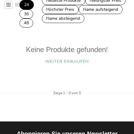
Neueste Produkte
Niedrigster Preis
24
Höchster Preis
Name aufsteigend
36
Name absteigend
48
Keine Produkte gefunden!
WEITER EINKAUFEN
Zeige
1
-
0
von 0
Abonnieren Sie unseren Newsletter