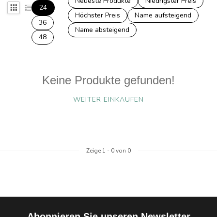
Neueste Produkte
Niedrigster Preis
24
Höchster Preis
Name aufsteigend
36
Name absteigend
48
Keine Produkte gefunden!
WEITER EINKAUFEN
Zeige
1
-
0
von 0
Abonnieren Sie unseren Newsletter