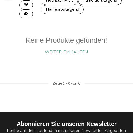
Höchster Preis
Name aufsteigend
36
Name absteigend
48
Keine Produkte gefunden!
WEITER EINKAUFEN
Zeige
1
-
0
von 0
Abonnieren Sie unseren Newsletter
Bleibe auf dem Laufenden mit unseren Newsletter-Angeboten