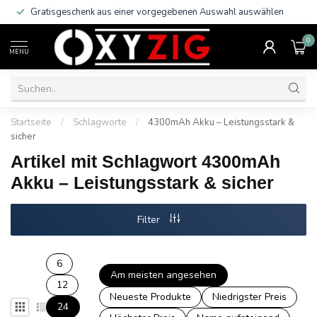
Gratisgeschenk aus einer vorgegebenen Auswahl auswählen
0
MENU
Startseite
/
Schlagworte
/
4300mAh Akku – Leistungsstark &
sicher
Artikel mit Schlagwort 4300mAh
Akku – Leistungsstark & sicher
Filter
6
Am meisten angesehen
12
Neueste Produkte
Niedrigster Preis
24