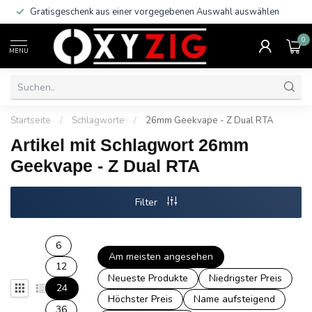
Gratisgeschenk aus einer vorgegebenen Auswahl auswählen
0
MENU
Startseite
/
Schlagworte
/
26mm Geekvape - Z Dual RTA
Artikel mit Schlagwort 26mm
Geekvape - Z Dual RTA
Filter
6
Am meisten angesehen
12
Neueste Produkte
Niedrigster Preis
24
Höchster Preis
Name aufsteigend
36