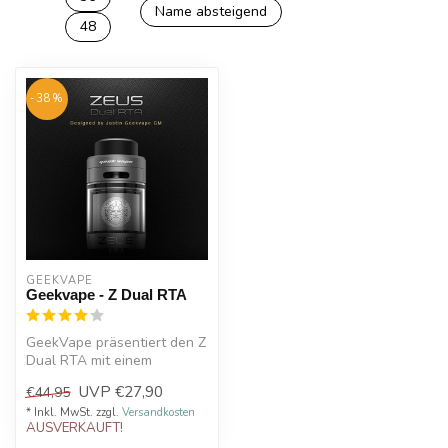
Name absteigend
48
-38%
GEEKVAPE
Geekvape - Z Dual RTA
GeekVape präsentiert den Z
Dual RTA mit einem
Füllvolumen von 4 ml,
UVP
€27,90
€44,95
auslausicher...
* Inkl. MwSt. zzgl.
Versandkosten
AUSVERKAUFT!