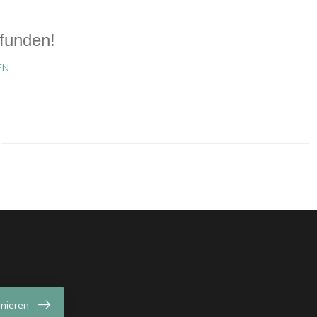
funden!
EN
nieren