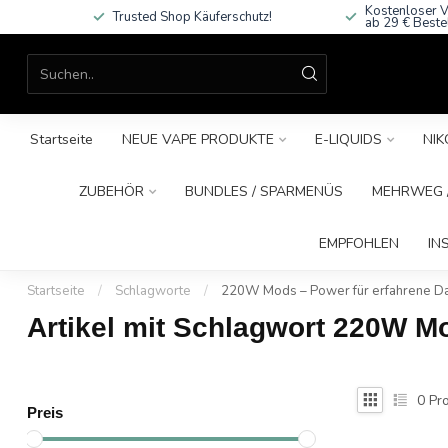
Kostenloser V
Trusted Shop Käuferschutz!
ab 29 € Beste
Startseite
NEUE VAPE PRODUKTE
E-LIQUIDS
NIK
ZUBEHÖR
BUNDLES / SPARMENÜS
MEHRWEG /
EMPFOHLEN
IN
Startseite
/
Schlagworte
/
220W Mods – Power für erfahrene D
Artikel mit Schlagwort 220W M
0
Pro
Preis