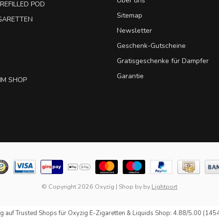
Über uns
REFILLED POD
Sitemap
IGARETTEN
Newsletter
Geschenk-Gutscheine
Gratisgeschenke für Dampfer
Garantie
IM SHOP
© Copyright 2026 Oxyzig
|
Shop by
by
Lightport
g auf
Trusted Shops
für Oxyzig E-Zigaretten & Liquids Shop: 4.88/5.00 (145