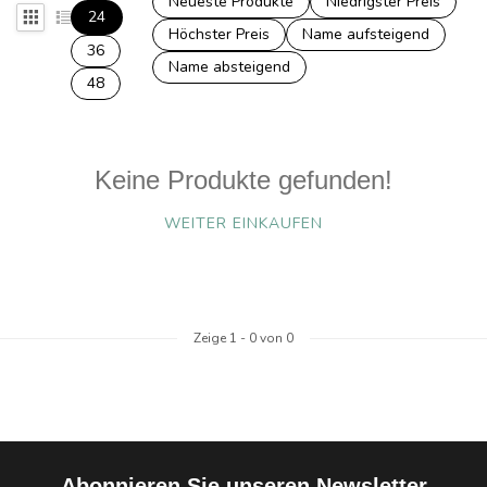
Neueste Produkte
Niedrigster Preis
24
Höchster Preis
Name aufsteigend
36
Name absteigend
48
Keine Produkte gefunden!
WEITER EINKAUFEN
Zeige
1
-
0
von 0
Abonnieren Sie unseren Newsletter