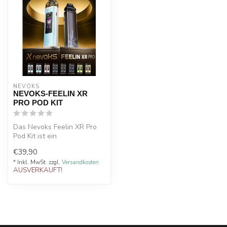
NEVOKS
NEVOKS-FEELIN XR
PRO POD KIT
Das Nevoks Feelin XR Pro
Pod Kit ist ein
leistungsstarkes und
€39,90
vielseitiges Pod-S...
* Inkl. MwSt. zzgl.
Versandkosten
AUSVERKAUFT!