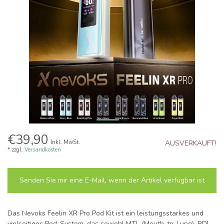
€39,90
Inkl. MwSt.
AUSVERKAUFT!
* zzgl.
Versandkosten
Senden Sie mir eine E-Mail, wenn der Artikel verfügbar ist
Das Nevoks Feelin XR Pro Pod Kit ist ein leistungsstarkes und
vielseitiges Pod-System, das sowohl MTL (Mouth-to-Lung), RDL