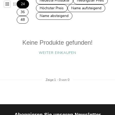
Neueste Produkte
Niedrigster Preis
24
Höchster Preis
Name aufsteigend
36
Name absteigend
48
Keine Produkte gefunden!
WEITER EINKAUFEN
Zeige
1
-
0
von 0
Abonnieren Sie unseren Newsletter