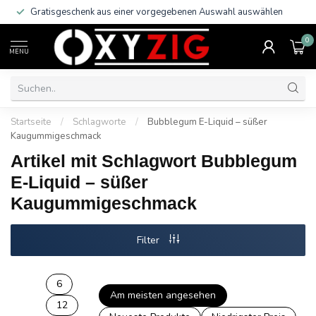
Gratisgeschenk aus einer vorgegebenen Auswahl auswählen
0
MENU
Startseite
/
Schlagworte
/
Bubblegum E-Liquid – süßer
Kaugummigeschmack
Artikel mit Schlagwort Bubblegum
E-Liquid – süßer
Kaugummigeschmack
Filter
6
Am meisten angesehen
12