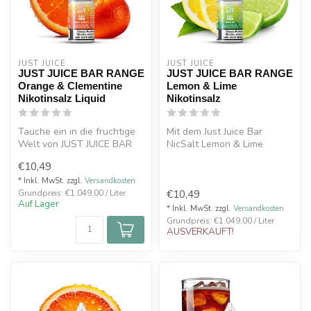
JUST JUICE
JUST JUICE
JUST JUICE BAR RANGE
JUST JUICE BAR RANGE
Orange & Clementine
Lemon & Lime
Nikotinsalz Liquid
Nikotinsalz
Tauche ein in die fruchtige
Mit dem Just Juice Bar
Welt von JUST JUICE BAR
NicSalt Lemon & Lime
RANGE Orange &
erlebst du eine spritzige
€10,49
Clementine Ni...
Zitrusfris...
* Inkl. MwSt. zzgl.
Versandkosten
€10,49
Grundpreis: €1.049,00 / Liter
Auf Lager
* Inkl. MwSt. zzgl.
Versandkosten
Grundpreis: €1.049,00 / Liter
AUSVERKAUFT!