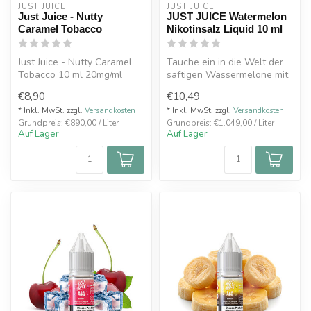
JUST JUICE
JUST JUICE
Just Juice - Nutty
JUST JUICE Watermelon
Caramel Tobacco
Nikotinsalz Liquid 10 ml
Just Juice - Nutty Caramel
Tauche ein in die Welt der
Tobacco 10 ml 20mg/ml
saftigen Wassermelone mit
dem JUST JUICE BAR
€8,90
€10,49
RANGE Wa...
* Inkl. MwSt. zzgl.
Versandkosten
* Inkl. MwSt. zzgl.
Versandkosten
Grundpreis: €890,00 / Liter
Grundpreis: €1.049,00 / Liter
Auf Lager
Auf Lager