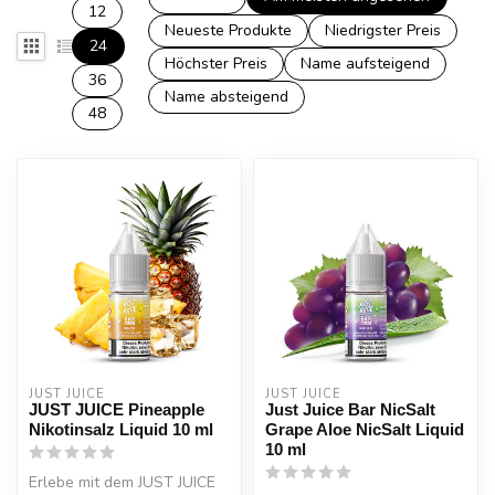
12
Neueste Produkte
Niedrigster Preis
24
Höchster Preis
Name aufsteigend
36
Name absteigend
48
JUST JUICE
JUST JUICE
JUST JUICE Pineapple
Just Juice Bar NicSalt
Nikotinsalz Liquid 10 ml
Grape Aloe NicSalt Liquid
10 ml
Erlebe mit dem JUST JUICE