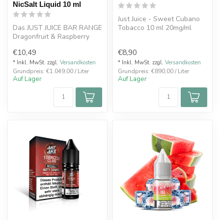
NicSalt Liquid 10 ml
Just Juice - Sweet Cubano
Das JUST JUICE BAR RANGE
Tobacco 10 ml 20mg/ml
Dragonfruit & Raspberry
Nikotinsalz-Liquid vereint die
€10,49
€8,90
...
* Inkl. MwSt. zzgl.
Versandkosten
* Inkl. MwSt. zzgl.
Versandkosten
Grundpreis: €1.049,00 / Liter
Grundpreis: €890,00 / Liter
Auf Lager
Auf Lager