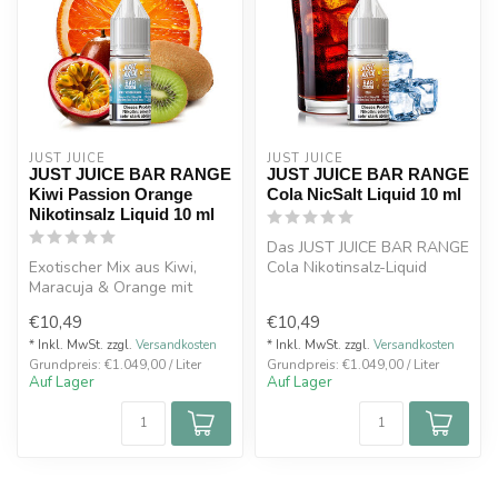
JUST JUICE
JUST JUICE
JUST JUICE BAR RANGE
JUST JUICE BAR RANGE
Kiwi Passion Orange
Cola NicSalt Liquid 10 ml
Nikotinsalz Liquid 10 ml
Das JUST JUICE BAR RANGE
Exotischer Mix aus Kiwi,
Cola Nikotinsalz-Liquid
Maracuja & Orange mit
bringt den klassischen
Nikotinsalz. Intensiver
Geschmac...
€10,49
€10,49
Geschmack...
* Inkl. MwSt. zzgl.
Versandkosten
* Inkl. MwSt. zzgl.
Versandkosten
Grundpreis: €1.049,00 / Liter
Grundpreis: €1.049,00 / Liter
Auf Lager
Auf Lager