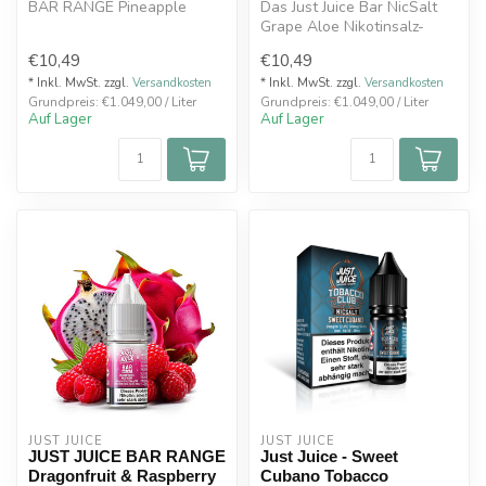
BAR RANGE Pineapple
Das Just Juice Bar NicSalt
Nikotinsalz Liquid die
Grape Aloe Nikotinsalz-
perfekte Ko...
Liquid bietet eine
€10,49
€10,49
harmonische...
* Inkl. MwSt. zzgl.
Versandkosten
* Inkl. MwSt. zzgl.
Versandkosten
Grundpreis: €1.049,00 / Liter
Grundpreis: €1.049,00 / Liter
Auf Lager
Auf Lager
JUST JUICE
JUST JUICE
JUST JUICE BAR RANGE
Just Juice - Sweet
Dragonfruit & Raspberry
Cubano Tobacco