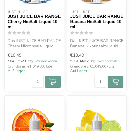
JUST JUICE
JUST JUICE
JUST JUICE BAR RANGE
JUST JUICE BAR RANGE
Cherry NicSalt Liquid 10
Banana NicSalt Liquid 10
ml
ml
Das JUST JUICE BAR RANGE
Das JUST JUICE BAR RANGE
Cherry Nikotinsalz-Liquid
Banana Nikotinsalz-Liquid
bietet einen authentischen,
aus Großbritannien
€10,49
€10,49
f...
kombiniert...
* Inkl. MwSt. zzgl.
Versandkosten
* Inkl. MwSt. zzgl.
Versandkosten
Grundpreis: €1.049,00 / Liter
Grundpreis: €1.049,00 / Liter
Auf Lager
Auf Lager