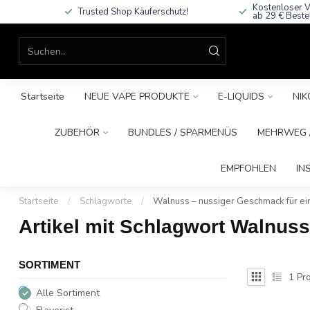
Kostenloser V
Trusted Shop Käuferschutz!
ab 29 € Beste
Startseite
NEUE VAPE PRODUKTE
E-LIQUIDS
NIK
ZUBEHÖR
BUNDLES / SPARMENÜS
MEHRWEG /
EMPFOHLEN
IN
Startseite
/
Schlagworte
/
Walnuss – nussiger Geschmack für ei
Artikel mit Schlagwort Walnus
SORTIMENT
1
Pro
Alle Sortiment