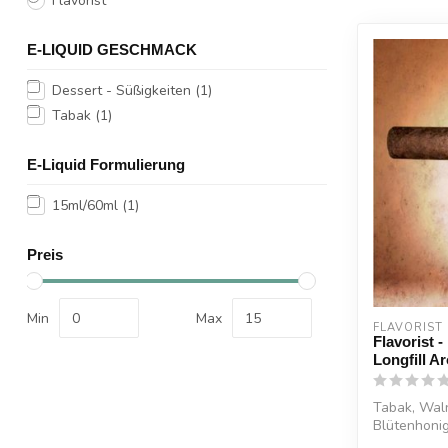
Flavorist
E-LIQUID GESCHMACK
Dessert - Süßigkeiten
(1)
Tabak
(1)
E-Liquid Formulierung
15ml/60ml
(1)
Preis
Min
Max
FLAVORIST
Flavorist 
Longfill A
Tabak, Waln
Blütenhonig
Arom...