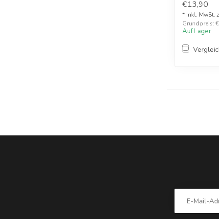
€13,90
* Inkl. MwSt. 
Grundpreis: €1
Auf Lager
Verglei