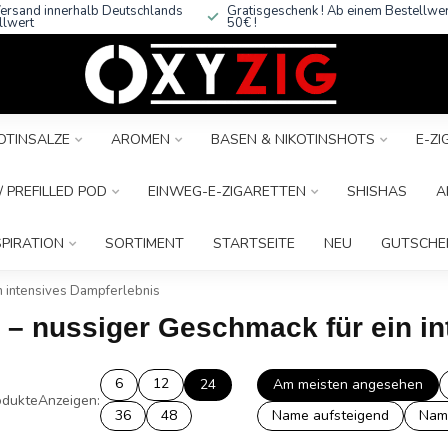
ersand innerhalb Deutschlands
Gratisgeschenk ! Ab einem Bestellwe
llwert
50€ !
OTINSALZE
AROMEN
BASEN & NIKOTINSHOTS
E-Z
 PREFILLED POD
EINWEG-E-ZIGARETTEN
SHISHAS
A
SPIRATION
SORTIMENT
STARTSEITE
NEU
GUTSCHE
n intensives Dampferlebnis
s – nussiger Geschmack für ein i
6
12
24
Am meisten angesehen
dukte
Anzeigen:
36
48
Name aufsteigend
Nam