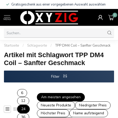
Gratisgeschenk aus einer vorgegebenen Auswahl auswählen
0
MENU
Startseite
/
Schlagworte
/
TPP DM4 Coil – Sanfter Geschmack
Artikel mit Schlagwort TPP DM4
Coil – Sanfter Geschmack
Filter
6
Am meisten angesehen
12
Neueste Produkte
Niedrigster Preis
24
Höchster Preis
Name aufsteigend
36