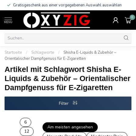
Gratisgeschenk aus einer vorgegebenen Auswahl auswählen
0
MENU
Startseite
/
Schlagworte
/
Shisha E-Liquids & Zubehör –
Orientalischer Dampfgenuss für E-Zigaretten
Artikel mit Schlagwort Shisha E-
Liquids & Zubehör – Orientalischer
Dampfgenuss für E-Zigaretten
Filter
6
Am meisten angesehen
12