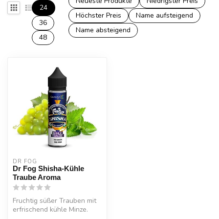
Neueste Produkte
Niedrigster Preis
24
Höchster Preis
Name aufsteigend
36
Name absteigend
48
DR FOG
Dr Fog Shisha-Kühle
Traube Aroma
Fruchtig süßer Trauben mit
erfrischend kühle Minze.