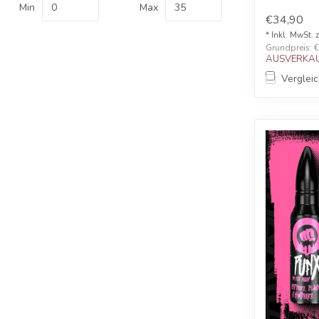
Min
Max
€34,90
* Inkl. MwSt. 
Grundpreis: €3
AUSVERKAU
Verglei