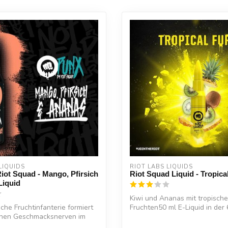
LIQUIDS
RIOT LABS LIQUIDS
ot Squad - Mango, Pfirsich
Riot Squad Liquid - Tropica
Liquid
Kiwi und Ananas mit tropische
sche Fruchtinfanterie formiert
Fruchten50 ml E-Liquid in der 
inen Geschmacksnerven im
Flasche
70 VG...