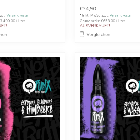
€34,90
zzgl.
Versandkosten
* Inkl. MwSt. zzgl.
Versandkosten
.490,00 / Liter
Grundpreis: €658,00 / Liter
FT!
AUSVERKAUFT!
chen
Vergleichen