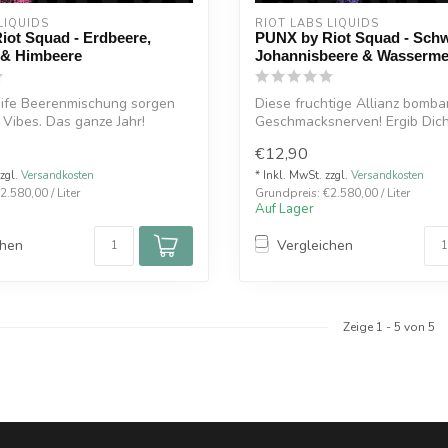
LIQUIDS
RIOT LABS LIQUIDS
iot Squad - Erdbeere,
PUNX by Riot Squad - Sch
 & Himbeere
Johannisbeere & Wasserme
eife Beerenmischung sorgen
Diese fruchtige Allianz bomba
Vibes. Das ganze Jahr!
Geschmacksnerven! Ergib Dic
explo...
€12,90
zzgl.
Versandkosten
* Inkl. MwSt. zzgl.
Versandkosten
.580,00 / Liter
Grundpreis: €2.580,00 / Liter
Auf Lager
chen
Vergleichen
Zeige
1
-
5
von 5