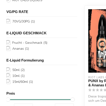
RIOT LABS LIQUIDS
VG/PG RATE
70VG/30PG
(1)
E-LIQUID GESCHMACK
Frucht - Geschmack
(5)
Ananas
(1)
E-Liquid Formulierung
50ml
(2)
10ml
(1)
RIOT LABS 
PUNX by Ri
15ml/60ml
(1)
& Ananas 
Preis
Diese tropi
sich um De
Stu...