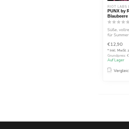
RIOT LABS 
PUNX by R
Blaubeere
Süße, vollr
für Summer 
€12,90
* Inkl. MwSt. 
Grundpreis: €2
Auf Lager
Verglei