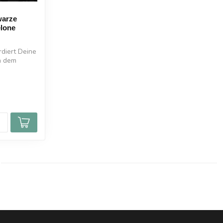
warze
lone
rdiert Deine
h dem