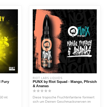
RIOT LABS LIQUIDS
l Fury
PUNX by Riot Squad - Mango, Pfirsich
& Ananas
60 ml
Diese tropische Fruchtinfanterie formiert
sich um Deinen Geschmacksnerven im
Stu...