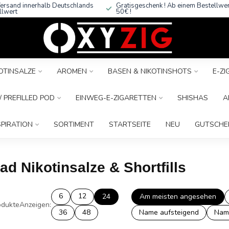
ersand innerhalb Deutschlands
Gratisgeschenk ! Ab einem Bestellwe
llwert
50€ !
OTINSALZE
AROMEN
BASEN & NIKOTINSHOTS
E-Z
 PREFILLED POD
EINWEG-E-ZIGARETTEN
SHISHAS
A
SPIRATION
SORTIMENT
STARTSEITE
NEU
GUTSCHE
ad Nikotinsalze & Shortfills
6
12
24
Am meisten angesehen
dukte
Anzeigen:
36
48
Name aufsteigend
Nam