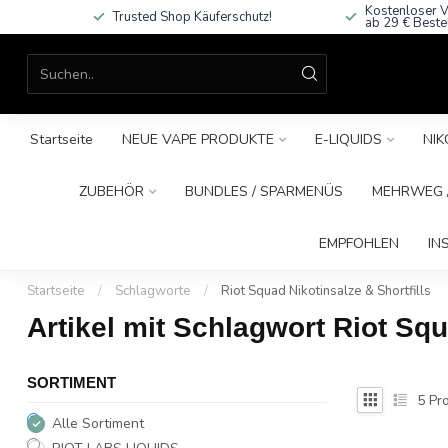
Kostenloser V
Trusted Shop Käuferschutz!
ab 29 € Beste
Startseite
NEUE VAPE PRODUKTE
E-LIQUIDS
NIK
ZUBEHÖR
BUNDLES / SPARMENÜS
MEHRWEG /
EMPFOHLEN
IN
Startseite
/
Schlagworte
/
Riot Squad Nikotinsalze & Shortfills
Artikel mit Schlagwort Riot Squ
SORTIMENT
5
Pro
Alle Sortiment